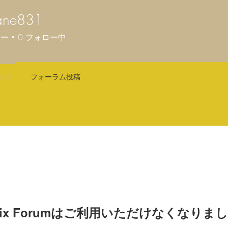
jane831
e831
ワー
0
フォロー中
ント
フォーラム投稿
ix Forumはご利用いただけなくなりま