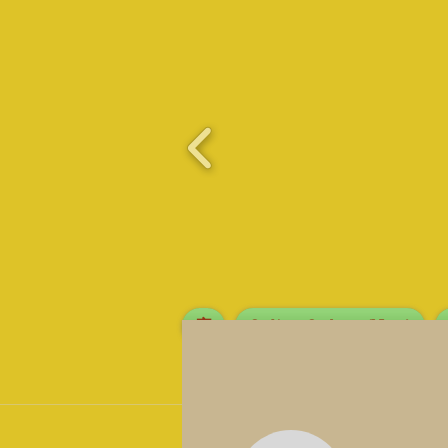
家
Online Orders (New)